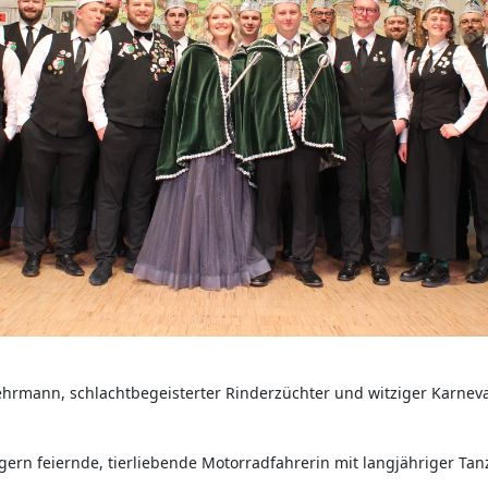
hrmann, schlachtbegeisterter Rinderzüchter und witziger Karneval
gern feiernde, tierliebende Motorradfahrerin mit langjähriger Tan